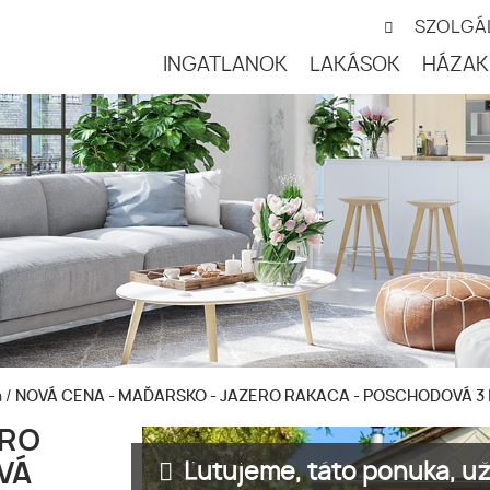
SZOLGÁ
INGATLANOK
LAKÁSOK
HÁZAK
a
/
NOVÁ CENA - MAĎARSKO - JAZERO RAKACA - POSCHODOVÁ 3 
ERO
Ľutujeme, táto ponuka, už 
VÁ