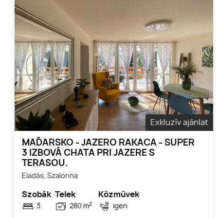
Exkluzív ajánlat
MAĎARSKO - JAZERO RAKACA - SUPER
3 IZBOVÁ CHATA PRI JAZERE S
TERASOU.
Eladás, Szalonna
Szobák
Telek
Közművek
2
3
280 m
igen