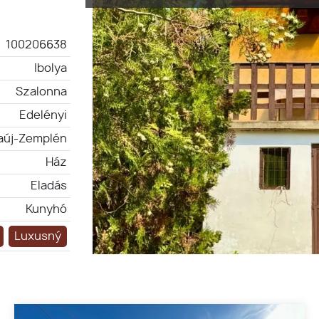
100206638
Ibolya
Szalonna
Edelényi
aúj-Zemplén
Ház
Eladás
Kunyhó
Luxusný