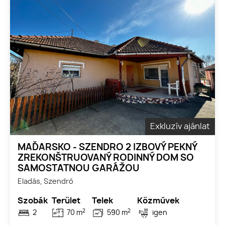
Exkluzív ajánlat
MAĎARSKO - SZENDRO 2 IZBOVÝ PEKNÝ
ZREKONŠTRUOVANÝ RODINNÝ DOM SO
SAMOSTATNOU GARÁŽOU
Eladás, Szendrő
Szobák
Terület
Telek
Közművek
2
2
2
70 m
590 m
igen