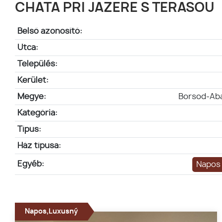
CHATA PRI JAZERE S TERASOU
Belső azonosító:
Utca:
Település:
Kerület:
Megye:
Borsod-Ab
Kategória:
Típus:
Ház típusa:
Egyéb:
Napos
Napos,Luxusný