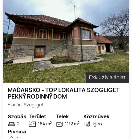
Exkluzív ajánlat
MAĎARSKO - TOP LOKALITA SZOGLIGET
PEKNÝ RODINNÝ DOM
Eladás, Szögliget
Szobák
Terület
Telek
Közművek
2
2
2
164 m
1112 m
igen
Pivnica