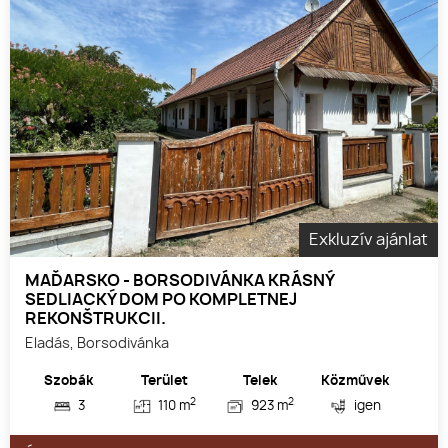
Exkluzív ajánlat
MAĎARSKO - BORSODIVÁNKA KRÁSNÝ
SEDLIACKÝ DOM PO KOMPLETNEJ
REKONŠTRUKCII.
Eladás, Borsodivánka
Szobák
Terület
Telek
Közművek
2
2
3
110 m
923 m
igen