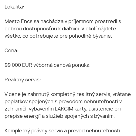
Lokalita:
Mesto Encs sa nachádza v príjemnom prostredí s
dobrou dostupnosťou k diaľnici. V okolí nájdete
všetko, čo potrebujete pre pohodlné bývanie.
Cena:
99 000 EUR výborná cenová ponuka.
Realitný servis:
V cene je zahrnutý kompletný realitný servis, vrátane
poplatkov spojených s prevodom nehnuteľnosti v
zahraničí, vybavením LAKCIM karty, asistencie pri
prepise energií a služieb spojených s bývaním.
Kompletný právny servis a prevod nehnuteľnosti