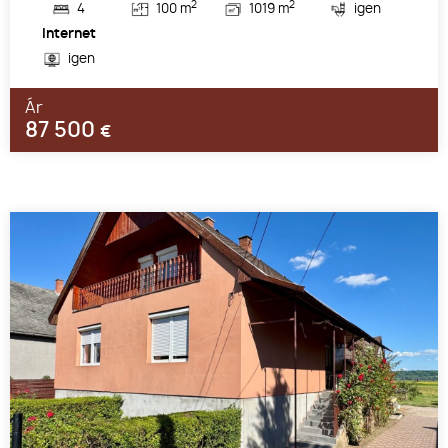
2
2
4
100 m
1019 m
igen
Internet
igen
Ár
87 500
€