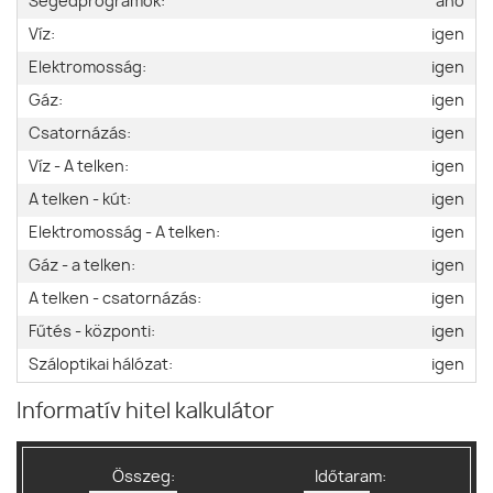
Segédprogramok:
ano
Víz:
igen
Elektromosság:
igen
Gáz:
igen
Csatornázás:
igen
Víz - A telken:
igen
A telken - kút:
igen
Elektromosság - A telken:
igen
Gáz - a telken:
igen
A telken - csatornázás:
igen
Fűtés - központi:
igen
Száloptikai hálózat:
igen
Informatív hitel kalkulátor
Összeg:
Időtaram: