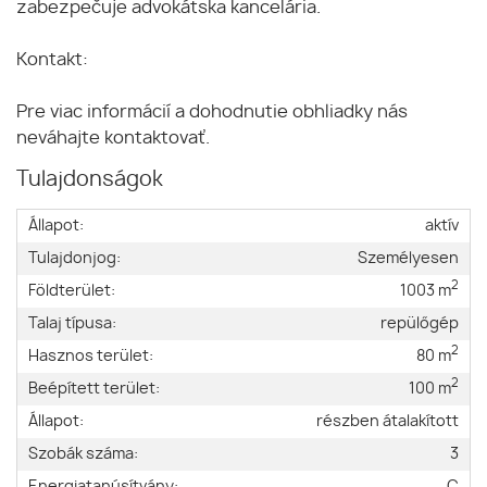
zabezpečuje advokátska kancelária.
Kontakt:
Pre viac informácií a dohodnutie obhliadky nás
neváhajte kontaktovať.
Tulajdonságok
Állapot:
aktív
Tulajdonjog:
Személyesen
2
Földterület:
1003 m
Talaj típusa:
repülőgép
2
Hasznos terület:
80 m
2
Beépített terület:
100 m
Állapot:
részben átalakított
Szobák száma:
3
Energiatanúsítvány:
C