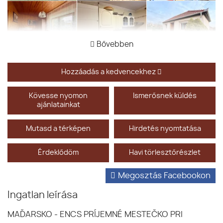
Bővebben
Hozzáadás a kedvencekhez
Kövesse nyomon
Ismerősnek küldés
ajánlatainkat
Mutasd a térképen
Hirdetés nyomtatása
Érdeklődöm
Havi törlesztőrészlet
Megosztás Facebookon
Ingatlan leírása
MAĎARSKO - ENCS PRÍJEMNÉ MESTEČKO PRI