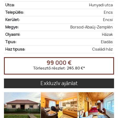
Utca:
Hunyadi utca
Település:
Encs
Kerület:
Encsi
Megye:
Borsod-Abaúj-Zemplén
Olyasmi:
Házak
Típus:
Eladás
Ház típusa:
Családi ház
99 000 €
Törlesztő részlet:
265.80 €
*
Exkluzív ajánlat