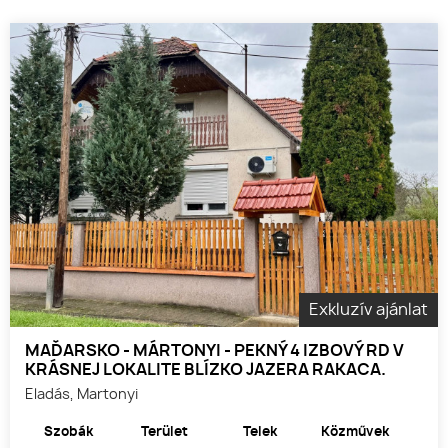
Exkluzív ajánlat
MAĎARSKO - MÁRTONYI - PEKNÝ 4 IZBOVÝ RD V
KRÁSNEJ LOKALITE BLÍZKO JAZERA RAKACA.
Eladás, Martonyi
Szobák
Terület
Telek
Közművek