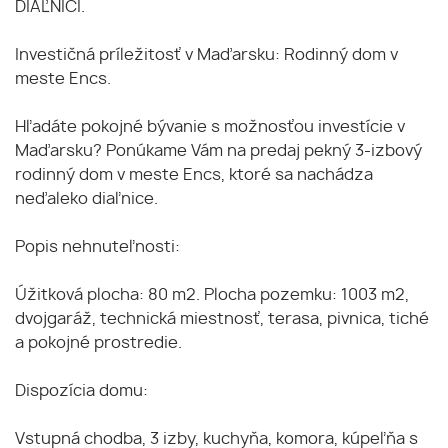
DIAĽNICI.
Investičná príležitosť v Maďarsku: Rodinný dom v
meste Encs.
Hľadáte pokojné bývanie s možnosťou investície v
Maďarsku? Ponúkame Vám na predaj pekný 3-izbový
rodinný dom v meste Encs, ktoré sa nachádza
neďaleko diaľnice.
Popis nehnuteľnosti:
Úžitková plocha: 80 m2. Plocha pozemku: 1003 m2,
dvojgaráž, technická miestnosť, terasa, pivnica, tiché
a pokojné prostredie.
Dispozícia domu:
Vstupná chodba, 3 izby, kuchyňa, komora, kúpeľňa s