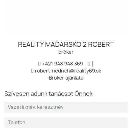
REALITY MAĎARSKO 2 ROBERT
bróker
+421 948 948 369
robertfriedrich@reality69.sk
Bróker ajánlata
Szívesen adunk tanácsot Önnek