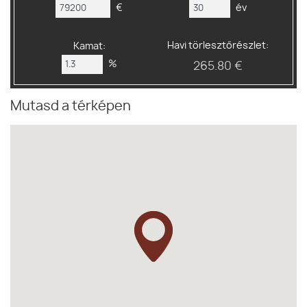
€
év
Havi törlesztőrészlet:
Kamat:
%
265.80 €
Mutasd a térképen