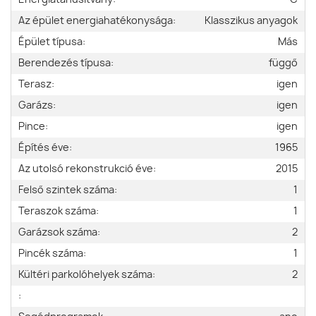
Az épület energiahatékonysága:
Klasszikus anyagok
Épület típusa:
Más
Berendezés típusa:
függő
Terasz:
igen
Garázs:
igen
Pince:
igen
Építés éve:
1965
Az utolsó rekonstrukció éve:
2015
Felső szintek száma:
1
Teraszok száma:
1
Garázsok száma:
2
Pincék száma:
1
Kültéri parkolóhelyek száma:
2
: