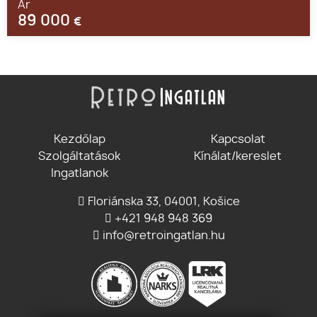
Ár
89 000
€
Kezdőlap
Kapcsolat
Szolgáltatások
Kínálat/kereslet
Ingatlanok
Floriánska 33, 04001, Košice
+421 948 948 369
info@retroingatlan.hu