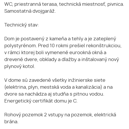
WC, priestranná terasa, technická miestnosť, pivnica.
Samostatná dvojgaráž.
Technický stav:
Dom je postavený z kameňa a tehly a je zateplený
polystyrénom. Pred 10 rokmi prešiel rekonštrukciou,
v rámci ktorej boli vymenené eurookná okná a
drevené dvere, obklady a dlažby a inštalovaný nový
plynový kotol.
V dome sú zavedené všetky inžinierske siete
(elektrina, plyn, mestská voda a kanalizácia) a na
dvore sa nachádza aj studňa s pitnou vodou.
Energetický certifikát domu je C.
Rohový pozemok 2 vstupy na pozemok, elektrická
brána.