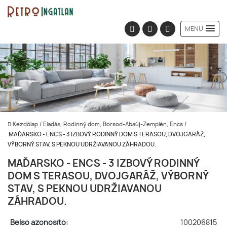
MENU
Kezdőlap
/
Eladás, Rodinný dom, Borsod-Abaúj-Zemplén, Encs
/
MAĎARSKO - ENCS - 3 IZBOVÝ RODINNÝ DOM S TERASOU, DVOJGARÁŽ,
VÝBORNÝ STAV, S PEKNOU UDRŽIAVANOU ZÁHRADOU.
MAĎARSKO - ENCS - 3 IZBOVÝ RODINNÝ
DOM S TERASOU, DVOJGARÁŽ, VÝBORNÝ
STAV, S PEKNOU UDRŽIAVANOU
ZÁHRADOU.
Belső azonosító:
100206815