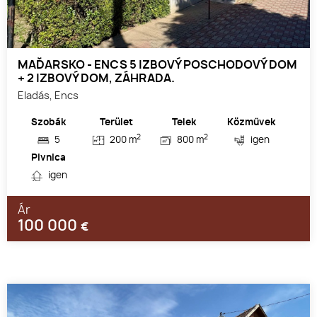
MAĎARSKO - ENCS 5 IZBOVÝ POSCHODOVÝ DOM
+ 2 IZBOVÝ DOM, ZÁHRADA.
Eladás, Encs
Szobák
Terület
Telek
Közművek
2
2
5
200 m
800 m
igen
Pivnica
igen
Ár
100 000
€