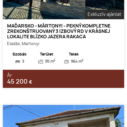
Exkluzív ajánlat
MAĎARSKO - MÁRTONYI - PEKNÝ KOMPLETNE
ZREKONŠTRUOVANÝ 3 IZBOVÝ RD V KRÁSNEJ
LOKALITE BLÍZKO JAZERA RAKACA
Eladás, Martonyi
Szobák
Terület
Telek
2
2
3
95 m
964 m
Ár
45 200
€