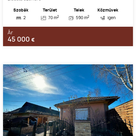
Szobák
Terület
Telek
Közművek
2
2
2
70 m
590 m
igen
Ár
45 000
€