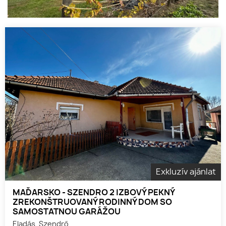
Exkluzív ajánlat
MAĎARSKO - SZENDRO 2 IZBOVÝ PEKNÝ
ZREKONŠTRUOVANÝ RODINNÝ DOM SO
SAMOSTATNOU GARÁŽOU
Eladás, Szendrő