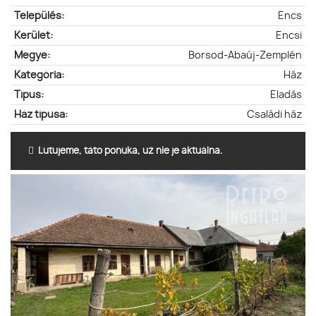
Település:
Encs
Kerület:
Encsi
Megye:
Borsod-Abaúj-Zemplén
Kategória:
Ház
Típus:
Eladás
Ház típusa:
Családi ház
Ľutujeme, táto ponuka, už nie je aktuálna.