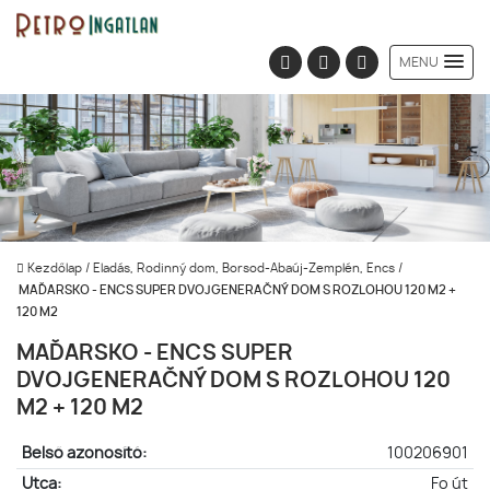
MENU
Kezdőlap
/
Eladás, Rodinný dom, Borsod-Abaúj-Zemplén, Encs
/
MAĎARSKO - ENCS SUPER DVOJGENERAČNÝ DOM S ROZLOHOU 120 M2 +
120 M2
MAĎARSKO - ENCS SUPER
DVOJGENERAČNÝ DOM S ROZLOHOU 120
M2 + 120 M2
Belső azonosító:
100206901
Utca:
Fo út