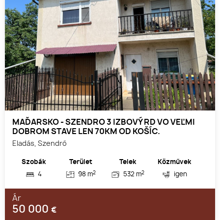
MAĎARSKO - SZENDRO 3 IZBOVÝ RD VO VEĽMI
DOBROM STAVE LEN 70KM OD KOŠÍC.
Eladás, Szendrő
Szobák
Terület
Telek
Közművek
2
2
4
98 m
532 m
igen
Ár
50 000
€