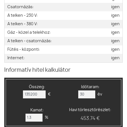
Csatornázás:
igen
A telken - 230 V:
igen
A telken - 380 V:
igen
Gáz - közel a telekhoz:
igen
A telken - csatornázás:
igen
Fűtés - központi:
igen
Internet:
igen
Informatív hitel kalkulátor
Összeg:
Időtaram:
€
év
Havi törlesztőrészlet:
Kamat:
%
453.74 €