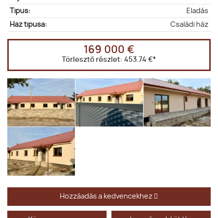
Típus:
Eladás
Ház típusa:
Családi ház
169 000 €
Törlesztő részlet:
453.74 €
*
Hozzáadás a kedvencekhez