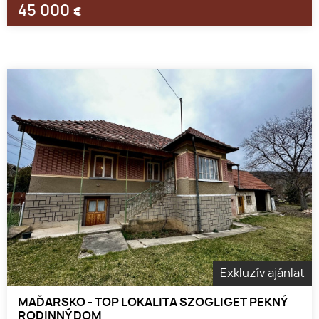
45 000
€
Exkluzív ajánlat
MAĎARSKO - TOP LOKALITA SZOGLIGET PEKNÝ
RODINNÝ DOM