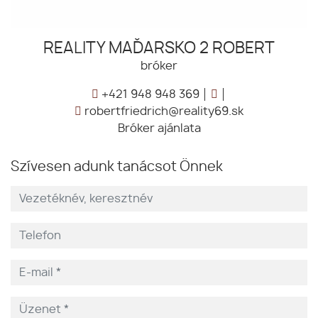
REALITY MAĎARSKO 2 ROBERT
bróker
+421 948 948 369
robertfriedrich@reality69.sk
Bróker ajánlata
Szívesen adunk tanácsot Önnek