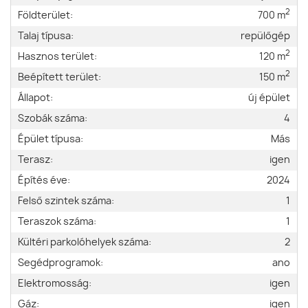
2
Földterület:
700 m
Talaj típusa:
repülőgép
2
Hasznos terület:
120 m
2
Beépített terület:
150 m
Állapot:
új épület
Szobák száma:
4
Épület típusa:
Más
Terasz:
igen
Építés éve:
2024
Felső szintek száma:
1
Teraszok száma:
1
Kültéri parkolóhelyek száma:
2
Segédprogramok:
ano
Elektromosság:
igen
Gáz:
igen