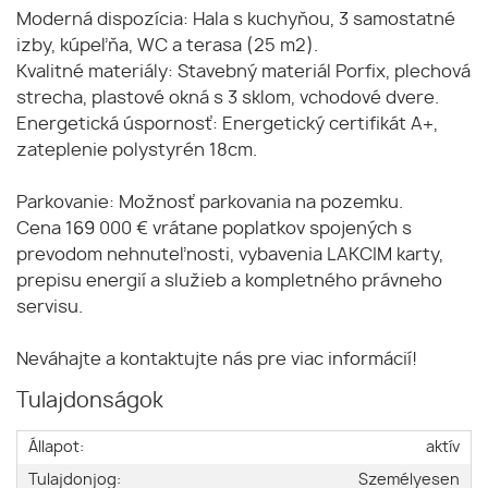
Moderná dispozícia: Hala s kuchyňou, 3 samostatné
izby, kúpeľňa, WC a terasa (25 m2).
Kvalitné materiály: Stavebný materiál Porfix, plechová
strecha, plastové okná s 3 sklom, vchodové dvere.
Energetická úspornosť: Energetický certifikát A+,
zateplenie polystyrén 18cm.
Parkovanie: Možnosť parkovania na pozemku.
Cena 169 000 € vrátane poplatkov spojených s
prevodom nehnuteľnosti, vybavenia LAKCIM karty,
prepisu energií a služieb a kompletného právneho
servisu.
Neváhajte a kontaktujte nás pre viac informácií!
Tulajdonságok
Állapot:
aktív
Tulajdonjog:
Személyesen