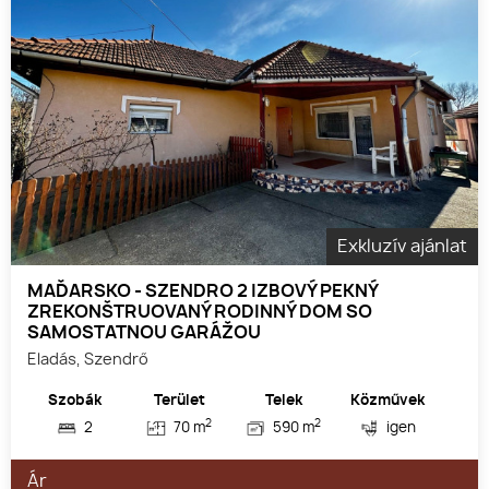
Exkluzív ajánlat
MAĎARSKO - SZENDRO 2 IZBOVÝ PEKNÝ
ZREKONŠTRUOVANÝ RODINNÝ DOM SO
SAMOSTATNOU GARÁŽOU
Eladás, Szendrő
Szobák
Terület
Telek
Közművek
2
2
2
70 m
590 m
igen
Ár