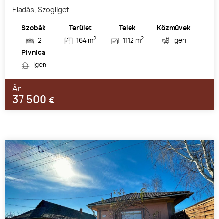
Eladás, Szögliget
Szobák
Terület
Telek
Közművek
2
2
2
164 m
1112 m
igen
Pivnica
igen
Ár
37 500
€