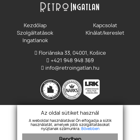
Kezdőlap
Kapcsolat
Szolgáltatások
Kínálat/kereslet
Ingatlanok
Floriánska 33, 04001, Košice
+421 948 948 369
info@retroingatlan.hu
Csatlakozz
Az oldal sütiket használ
A weboldal használatával Ön elfogadja a sütik
használatát, amelyek jobb szolgáltatásokat
nyújtanak számunkra.
Bővebben
Rendben