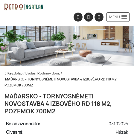
MENU
Kezdőlap
/
Eladás, Rodinný dom,
/
MAĎARSKO - TORNYOSNÉMETI NOVOSTAVBA 4 IZBOVÉHO RD 118 M2,
POZEMOK 700M2
MAĎARSKO - TORNYOSNÉMETI
NOVOSTAVBA 4 IZBOVÉHO RD 118 M2,
POZEMOK 700M2
Belső azonosító:
03102025
Olyasmi:
Házak