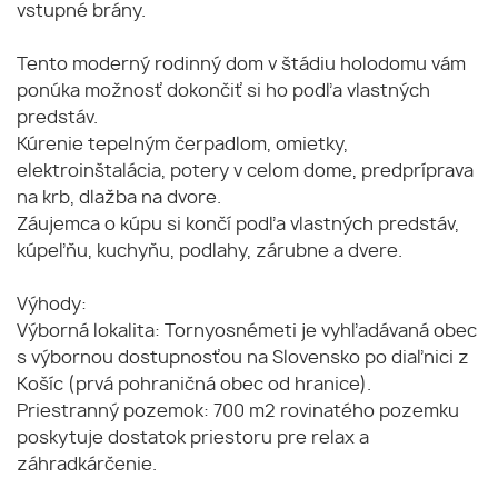
vstupné brány.
Tento moderný rodinný dom v štádiu holodomu vám
ponúka možnosť dokončiť si ho podľa vlastných
predstáv.
Kúrenie tepelným čerpadlom, omietky,
elektroinštalácia, potery v celom dome, predpríprava
na krb, dlažba na dvore.
Záujemca o kúpu si končí podľa vlastných predstáv,
kúpeľňu, kuchyňu, podlahy, zárubne a dvere.
Výhody:
Výborná lokalita: Tornyosnémeti je vyhľadávaná obec
s výbornou dostupnosťou na Slovensko po diaľnici z
Košíc (prvá pohraničná obec od hranice).
Priestranný pozemok: 700 m2 rovinatého pozemku
poskytuje dostatok priestoru pre relax a
záhradkárčenie.