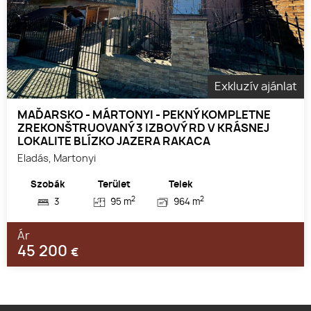
Exkluzív ajánlat
MAĎARSKO - MÁRTONYI - PEKNÝ KOMPLETNE
ZREKONŠTRUOVANÝ 3 IZBOVÝ RD V KRÁSNEJ
LOKALITE BLÍZKO JAZERA RAKACA
Eladás, Martonyi
Szobák
Terület
Telek
2
2
3
95 m
964 m
Ár
45 200
€