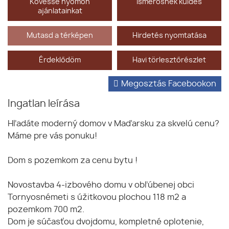
Kövesse nyomon
Ismerősnek küldés
ajánlatainkat
Mutasd a térképen
Hirdetés nyomtatása
Érdeklődöm
Havi törlesztőrészlet
Megosztás Facebookon
Ingatlan leírása
Hľadáte moderný domov v Maďarsku za skvelú cenu?
Máme pre vás ponuku!
Dom s pozemkom za cenu bytu !
Novostavba 4-izbového domu v obľúbenej obci
Tornyosnémeti s úžitkovou plochou 118 m2 a
pozemkom 700 m2.
Dom je súčasťou dvojdomu, kompletné oplotenie,