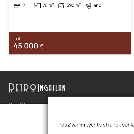
2
2
2
70 m
590 m
áno
Tol
45 000
€
Kezdőlap
Kapcsolat
Floriánska
Szolgáltatások
Kínálat/kereslet
+421 948
Ingatlanok
info@retr
Používaním týchto stránok súhla