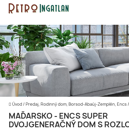
Úvod
/
Predaj, Rodinný dom, Borsod-Abaúj-Zemplén, Encs
MAĎARSKO - ENCS SUPER
DVOJGENERAČNÝ DOM S ROZL