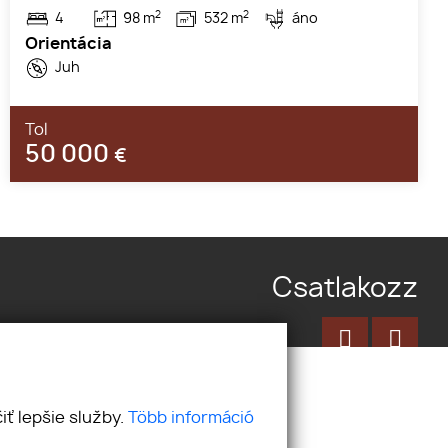
2
2
4
98 m
532 m
áno
Orientácia
Juh
Tol
50 000
€
Csatlakozz
ť lepšie služby.
Több információ