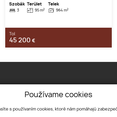
Szobák
Terület
Telek
2
2
3
95 m
964 m
Tol
45 200
€
 33, 04001, Košice
Používame cookies
 948 369
oingatlan.hu
síte s používaním cookies, ktoré nám pomáhajú zabezpeči