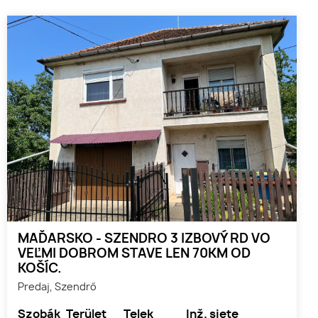
MAĎARSKO - SZENDRO 3 IZBOVÝ RD VO
VEĽMI DOBROM STAVE LEN 70KM OD
KOŠÍC.
Predaj, Szendrő
Szobák
Terület
Telek
Inž. siete