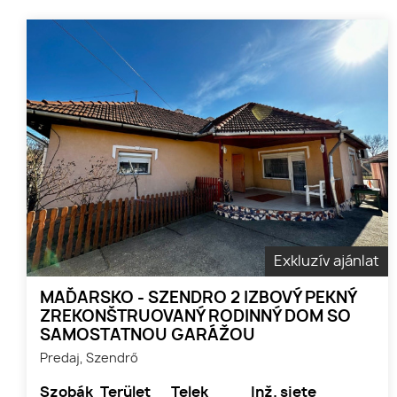
Exkluzív ajánlat
MAĎARSKO - SZENDRO 2 IZBOVÝ PEKNÝ
ZREKONŠTRUOVANÝ RODINNÝ DOM SO
SAMOSTATNOU GARÁŽOU
Predaj, Szendrő
Szobák
Terület
Telek
Inž. siete