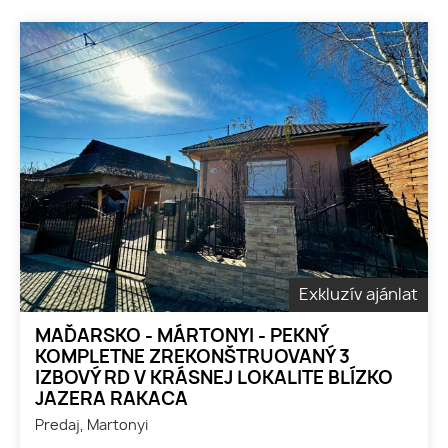
Exkluzív ajánlat
MAĎARSKO - MÁRTONYI - PEKNÝ
KOMPLETNE ZREKONŠTRUOVANÝ 3
IZBOVÝ RD V KRÁSNEJ LOKALITE BLÍZKO
JAZERA RAKACA
Predaj, Martonyi