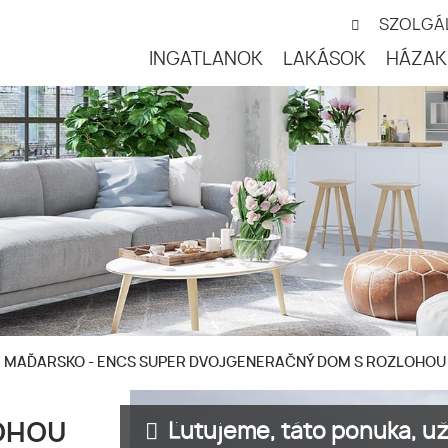
SZOLGÁ
INGATLANOK
LAKÁSOK
HÁZAK
/
MAĎARSKO - ENCS SUPER DVOJGENERAČNÝ DOM S ROZLOHOU 1
Ľutujeme, táto ponuka, už 
OHOU