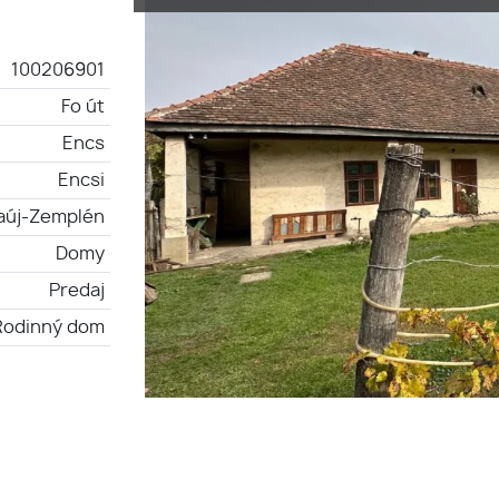
100206901
Fo út
Encs
Encsi
aúj-Zemplén
Domy
Predaj
Rodinný dom